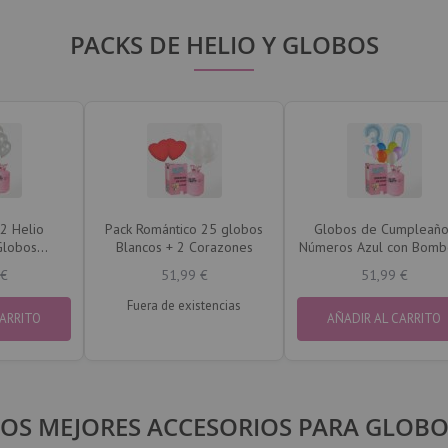
PACKS DE HELIO Y GLOBOS
2 Helio
Pack Romántico 25 globos
Globos de Cumpleaño
Globos
Blancos + 2 Corazones
Números Azul con Bomb
ateados
de Helio
 €
51,99 €
51,99 €
Fuera de existencias
CARRITO
AÑADIR AL CARRITO
LOS MEJORES ACCESORIOS PARA GLOBO