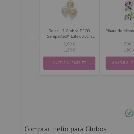
Bolsa 12 Globos DECO
Piñata de Minn
Sempertex® Látex 30cm
Blancos Mi Primera
2,90 €
7,90 
Comunión en Dorado
1,20 €
1,80 
AÑADIR AL CARRITO
AÑADIR AL 
Comprar Helio para Globos