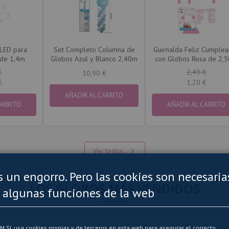
 LED para
Set Completo Columna de
Guirnalda Feliz Cumple
 de 1,4m
Globos Azul y Blanco 2,40m
con Globos Rosa de 2,
€
2,49 €
10,90 €
€
1,20 €
AÑADIR AL CARRITO
CARRITO
AÑADIR AL CARRITO
Ver todos...
es un engorro. Pero las cookies son necesaria
LOS GLOBOS MÁS VENDIDOS
 algunas funciones de la web
SL usa cookies propias y de terceros en esta web para asegurar el correcto