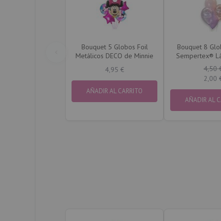
Bouquet 5 Globos Foil
Bouquet 8 Gl
Metálicos DECO de Minnie
Sempertex® L
Feliz Cump
4,50 
4,95 €
2,00 
AÑADIR AL CARRITO
AÑADIR AL 