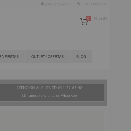
CREAR UNA CUENTA
INICIAR SESIÓN
Mi cesta
0
A FIESTAS
OUTLET / OFERTAS
BLOG
ATENCIÓN AL CLIENTE: 691 22 63 48
Llámanos o envíanos un WhatsApp