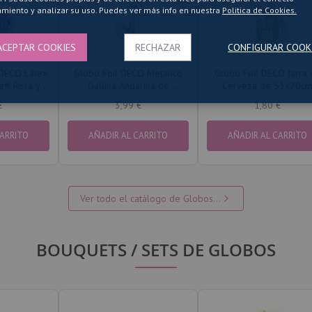
miento y analizar su uso. Puedes ver más info en nuestra
Politica de Cookies.
ACEPTAR COOKIES
RECHAZAR
CONFIGURAR COOK
 DECO Látex
Globo Foil DECO Metálico
Globo Foil DECO Jarra 
e® Rosa y
Gallina Andarina de
Cerveza de 53x70c
48x60cm
€
3,99 €
1,80 €
CARRITO
AÑADIR AL CARRITO
AÑADIR AL CARRITO
Ver todo el catálogo de Globos...
BOUQUETS / SETS DE GLOBOS