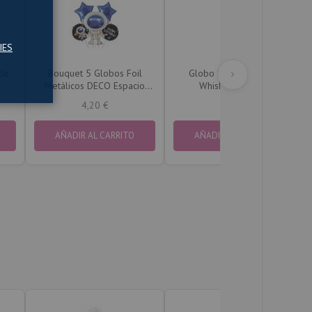
IES
de
Bouquet 5 Globos Foil
Globo Foil Botella de
m
Metálicos DECO Espacio
Whisky 48x93cm
Exterior
4,20 €
2,49 €
AÑADIR AL CARRITO
AÑADIR AL CARRITO