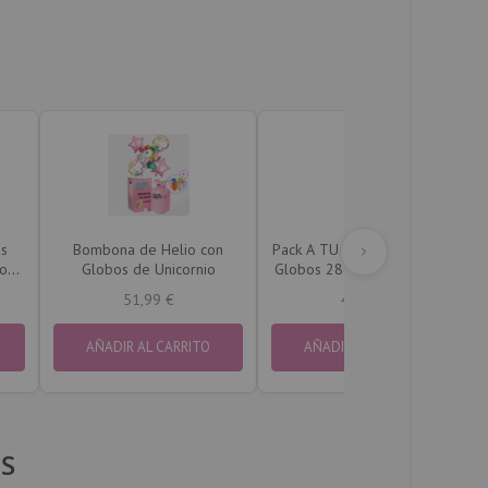
s
Bombona de Helio con
Pack A TU GUSTO Maxi + 50
ona
Globos de Unicornio
Globos 28cm. Elige el color
de los Globos
51,99 €
49,90 €
AÑADIR AL CARRITO
AÑADIR AL CARRITO
S