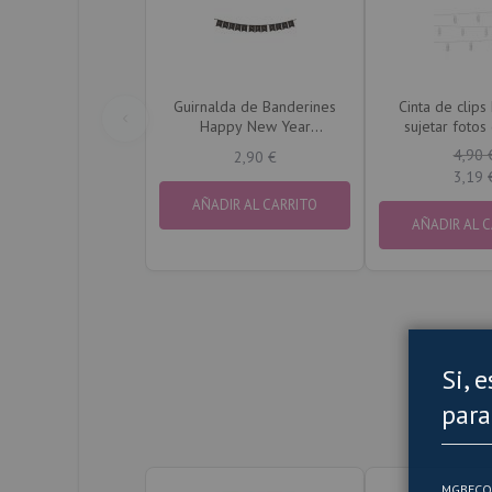
Guirnalda de Banderines
Cinta de clips
Happy New Year
sujetar fotos
Negro&Dorado de 1,70m
4,90 
2,90 €
3,19 
AÑADIR AL CARRITO
AÑADIR AL 
Si, 
para
MGBECOM 