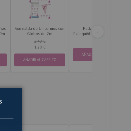
años
Guirnalda de Unicornios con
Pack 12 Velas No
50m
Globos de 2m
Extinguibles de color blanco
2,49 €
1,80 €
1,20 €
AÑADIR AL CARRITO
AÑADIR AL CARRITO
s