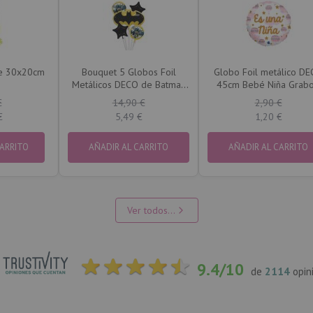
ie 30x20cm
Bouquet 5 Globos Foil
Globo Foil metálico D
Metálicos DECO de Batman
45cm Bebé Niña Grab
de Anagram®
€
14,90 €
2,90 €
€
5,49 €
1,20 €
CARRITO
AÑADIR AL CARRITO
AÑADIR AL CARRITO
Ver todos...
9.4/10
de
2114
opin