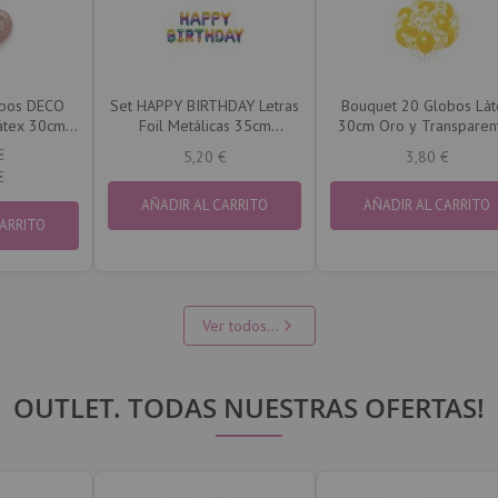
obos DECO
Set HAPPY BIRTHDAY Letras
Bouquet 20 Globos Lát
átex 30cm
Foil Metálicas 35cm
30cm Oro y Transparen
leaños
ARCOIRIS. SOLO AIRE
con Confetti Oro
€
5,20 €
3,80 €
€
AÑADIR AL CARRITO
AÑADIR AL CARRITO
CARRITO
Ver todos...
OUTLET. TODAS NUESTRAS OFERTAS!