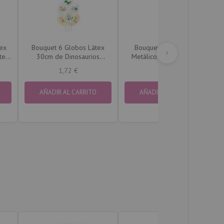
ex
Bouquet 6 Globos Látex
Bouquet 5 Globos Foil
tes
30cm de Dinosaurios
Metálicos DECO TIKTOK
Adorables
1,72 €
4,20 €
AÑADIR AL CARRITO
AÑADIR AL CARRITO