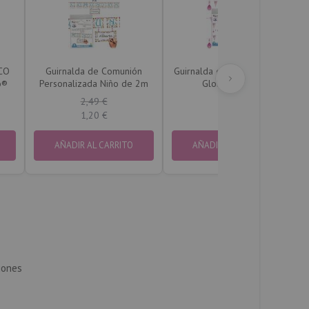
ECO
Guirnalda de Comunión
Guirnalda de Unicornios con
o®
Personalizada Niño de 2m
Globos de 2m
2,49 €
2,49 €
1,20 €
1,20 €
AÑADIR AL CARRITO
AÑADIR AL CARRITO
iones