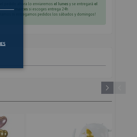
el lunes
el
 el pedido ahora lo enviaremos
y se entregará
martes
si escoges entrega 24h
viamos ni entregamos pedidos los sábados y domingos!
IES