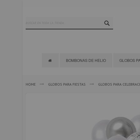
Ir
al
contenido
SEARCH
BOMBONAS DE HELIO
GLOBOS PA
HOME
GLOBOS PARA FIESTAS
GLOBOS PARA CELEBRAC
Saltar
al
final
de
la
galería
de
imágenes