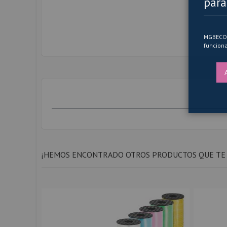
para
de
la
galería
de
imágenes
MGBECOM 
funciona
¡HEMOS ENCONTRADO OTROS PRODUCTOS QUE TE