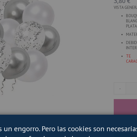
3,80 €
VISTA GENER
BOUQ
BLAN
PLATA
MATER
DEBID
INTER
TE 
CARAC
-
es un engorro. Pero las cookies son necesaria