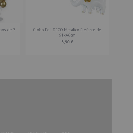
bos de 7
Globo Foil DECO Metálico Elefante de
Glob
61x46cm
3,90 €