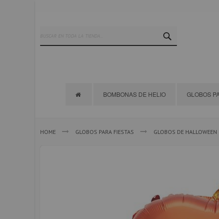
Ir
al
contenido
SEARCH
BOMBONAS DE HELIO
GLOBOS PA
HOME
GLOBOS PARA FIESTAS
GLOBOS DE HALLOWEEN
Saltar
al
final
de
la
galería
de
imágenes