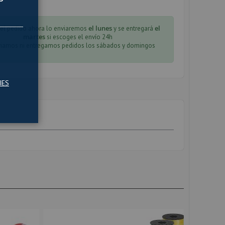
el lunes
el
 el pedido ahora lo enviaremos
y se entregará
martes
si escoges el envío 24h
iamos ni entregamos pedidos los sábados y domingos
IES