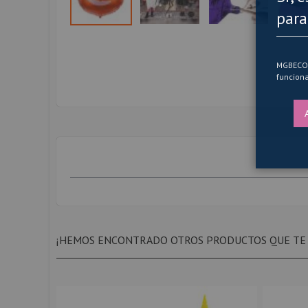
para
Saltar
al
comienzo
MGBECOM 
de
funciona
la
galería
de
imágenes
¡HEMOS ENCONTRADO OTROS PRODUCTOS QUE TE