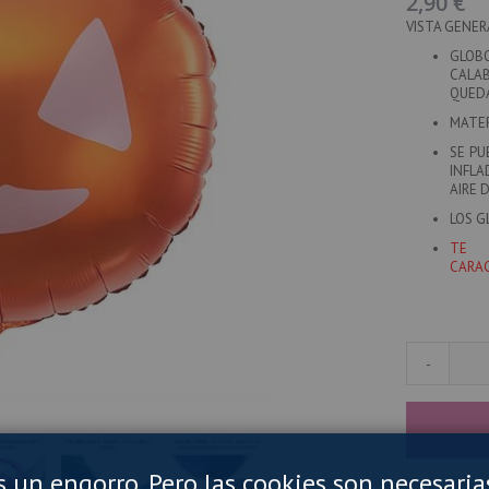
2,90 €
VISTA GENER
GLOB
CALAB
QUEDA
MATER
SE PU
INFLA
AIRE 
LOS G
TE 
CARAC
-
es un engorro. Pero las cookies son necesaria