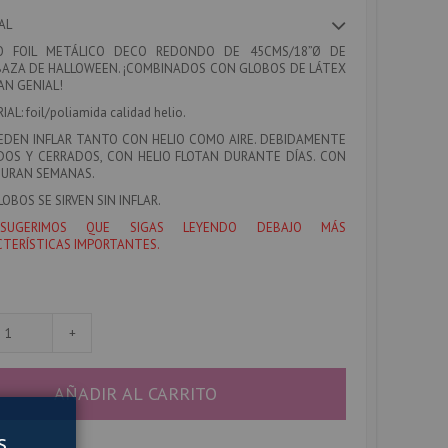
AL
O FOIL METÁLICO DECO REDONDO DE 45CMS/18”Ø DE
AZA DE HALLOWEEN. ¡COMBINADOS CON GLOBOS DE LÁTEX
N GENIAL!
IAL
: foil/poliamida calidad helio.
EDEN INFLAR TANTO CON HELIO COMO AIRE. DEBIDAMENTE
DOS Y CERRADOS, CON HELIO FLOTAN DURANTE DÍAS. CON
DURAN SEMANAS.
LOBOS SE SIRVEN SIN INFLAR.
SUGERIMOS QUE SIGAS LEYENDO DEBAJO MÁS
TERÍSTICAS IMPORTANTES.
+
AÑADIR AL CARRITO
s