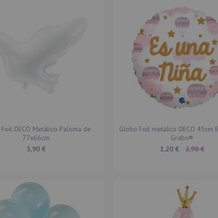
 Foil DECO Metálico Paloma de
Globo Foil metálico DECO 45cm 
77x66cm
Grabo®
Special
3,90 €
1,20 €
2,90 €
Price