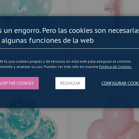
es un engorro. Pero las cookies son necesaria
 algunas funciones de la web
50 Globos DECO Látex 28cm Azul
Globo Foil Metálico Cumpleañ
SL usa cookies propias y de terceros en esta web para asegurar el correcto
Baby
Rosa Claro 90x30cm
miento y analizar su uso. Puedes ver más info en nuestra
Politica de Cookies.
5,90 €
3,90 €
ACEPTAR COOKIES
RECHAZAR
CONFIGURAR COOK