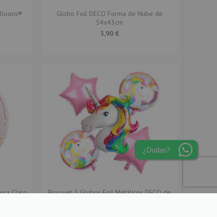
lloons®
Globo Foil DECO Forma de Nube de
54x43cm
3,90 €
¿Dudas?
osa Claro
Bouquet 5 Globos Foil Metálicos DECO de
Unicornios
4,20 €