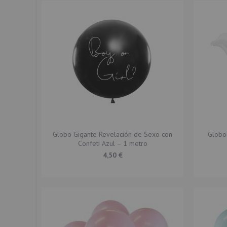
Globo Gigante Revelación de Sexo con
Globo
Confeti Azul – 1 metro
4,50 €