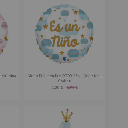
Bebé Niña
Globo Foil metálico DECO 45cm Bebé Niño
Grabo®
Special
1,20 €
2,90 €
Price