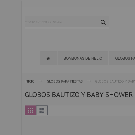
Ir
al
contenido
SEARCH
BOMBONAS DE HELIO
GLOBOS PA
INICIO
GLOBOS PARA FIESTAS
GLOBOS BAUTIZO Y BA
GLOBOS BAUTIZO Y BABY SHOWER
Ver
Parrilla
Lista
como