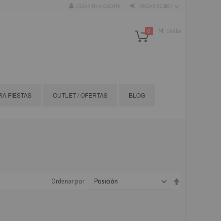
CREAR UNA CUENTA
INICIAR SESIÓN
Mi cesta
0
A FIESTAS
OUTLET / OFERTAS
BLOG
Fijar
Ordenar por
Dirección
Descendente