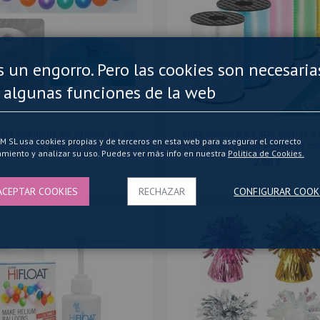
es un engorro. Pero las cookies son necesaria
 algunas funciones de la web
para Guirnalda de Globos de 5m
Cinta ribbon para atar globos y 
SL usa cookies propias y de terceros en esta web para asegurar el correcto
225m. Pincha y elige el col
1,90 €
miento y analizar su uso. Puedes ver más info en nuestra
Politica de Cookies.
2,90 €
ACEPTAR COOKIES
RECHAZAR
CONFIGURAR COOK