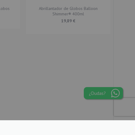
lobos
Abrillantador de Globos Balloon
Shimmer® 400ml
19,89 €
¿Dudas?