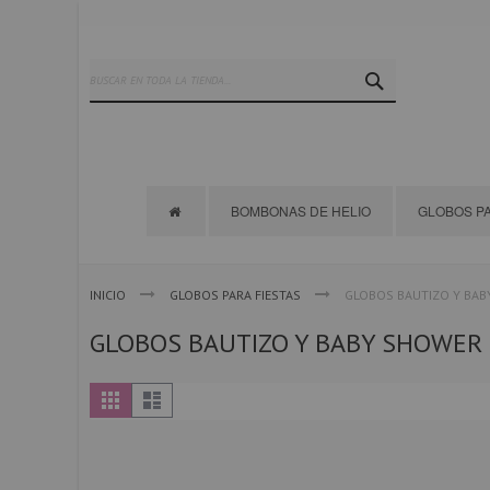
Ir
al
contenido
SEARCH
BOMBONAS DE HELIO
GLOBOS PA
INICIO
GLOBOS PARA FIESTAS
GLOBOS BAUTIZO Y BA
GLOBOS BAUTIZO Y BABY SHOWER
Ver
Parrilla
Lista
como