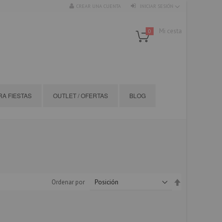
CREAR UNA CUENTA
INICIAR SESIÓN
Mi cesta
0
A FIESTAS
OUTLET / OFERTAS
BLOG
Fijar
Ordenar por
Dirección
Descendente