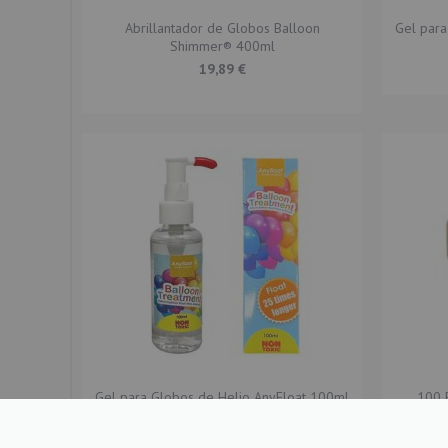
Abrillantador de Globos Balloon
Gel para
Shimmer® 400ml
19,89 €
Gel para Globos de Helio AnyFloat 100ml
100 
6,90 €