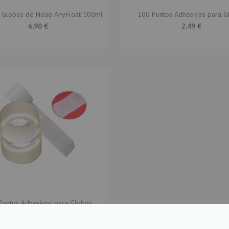
 Globos de Helio AnyFloat 100ml
100 Puntos Adhesivos para G
6,90 €
2,49 €
Puntos Adhesivos para Globos
2,49 €