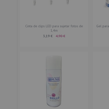
Cinta de clips LED para sujetar fotos de
Gel para
1,4m
Special
3,19 €
4,90 €
Price