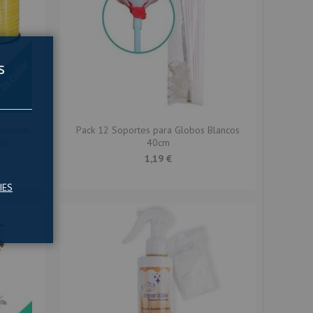
s
decorar,
Pack 12 Soportes para Globos Blancos
or.
40cm
1,19 €
IES