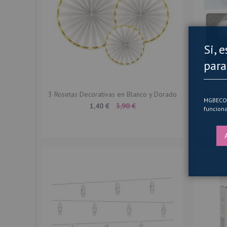
Si, 
para
3 Rosetas Decorativas en Blanco y Dorado
Cinta 
MGBECOM 
Special
1,40 €
3,90 €
funciona
Price