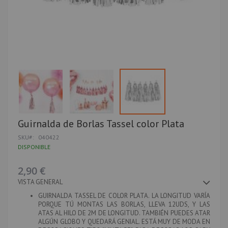
Saltar
Guirnalda de Borlas Tassel color Plata
al
SKU
040422
comienzo
de
DISPONIBLE
la
galería
2,90 €
de
imágenes
VISTA GENERAL
GUIRNALDA TASSEL DE COLOR PLATA. LA LONGITUD VARÍA
PORQUE TÚ MONTAS LAS BORLAS, LLEVA 12UDS, Y LAS
ATAS AL HILO DE 2M DE LONGITUD. TAMBIÉN PUEDES ATAR
ALGÚN GLOBO Y QUEDARÁ GENIAL. ESTÁ MUY DE MODA EN