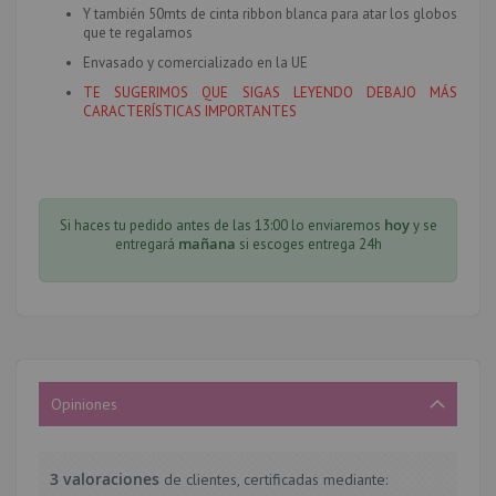
Y también 50mts de cinta ribbon blanca para atar los globos
que te regalamos
Envasado y comercializado en la UE
TE SUGERIMOS QUE SIGAS LEYENDO DEBAJO MÁS
CARACTERÍSTICAS IMPORTANTES
hoy
Si haces tu pedido antes de las 13:00 lo enviaremos
y se
mañana
entregará
si escoges entrega 24h
Opiniones
3 valoraciones
de clientes, certificadas mediante: