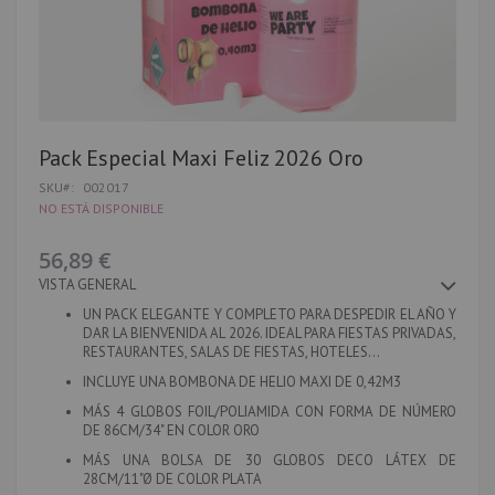
Saltar
Pack Especial Maxi Feliz 2026 Oro
al
SKU
002017
comienzo
de
NO ESTÁ DISPONIBLE
la
galería
56,89 €
de
imágenes
VISTA GENERAL
UN PACK ELEGANTE Y COMPLETO PARA DESPEDIR EL AÑO Y
DAR LA BIENVENIDA AL 2026. IDEAL PARA FIESTAS PRIVADAS,
RESTAURANTES, SALAS DE FIESTAS, HOTELES...
INCLUYE UNA BOMBONA DE HELIO MAXI DE 0,42M3
MÁS 4 GLOBOS FOIL/POLIAMIDA CON FORMA DE NÚMERO
DE 86CM/34" EN COLOR ORO
MÁS UNA BOLSA DE 30 GLOBOS DECO LÁTEX DE
28CM/11"Ø DE COLOR PLATA