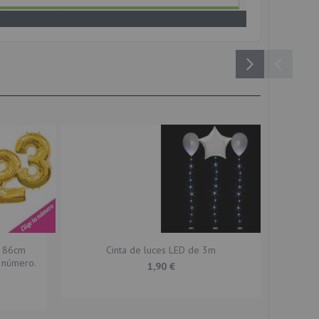
o 86cm
Cinta de luces LED de 3m
Bolsa 5
u número.
TU GU
1,90 €