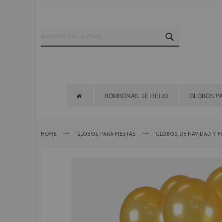
Ir
al
contenido
SEARCH
BOMBONAS DE HELIO
GLOBOS PA
HOME
GLOBOS PARA FIESTAS
GLOBOS DE NAVIDAD Y F
Saltar
al
final
de
la
galería
de
imágenes