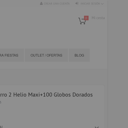
CREAR UNA CUENTA
INICIAR SESIÓN
Mi cesta
0
A FIESTAS
OUTLET / OFERTAS
BLOG
rro 2 Helio Maxi+100 Globos Dorados
5
AL