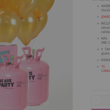
AHORR
SALAS
¡ENVÍ
INCLU
válvu
calida
MÁS 
ORO. 
Y TA
globo
ENVAS
TE 
CARAC
-