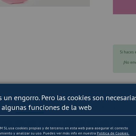
Si haces
¡No en
es un engorro. Pero las cookies son necesaria
 algunas funciones de la web
OPINIONES
AQUÍ PUEDES LEER MÁS DETALLES2
SL usa cookies propias y de terceros en esta web para asegurar el correcto
miento y analizar su uso. Puedes ver más info en nuestra
Politica de Cookies.