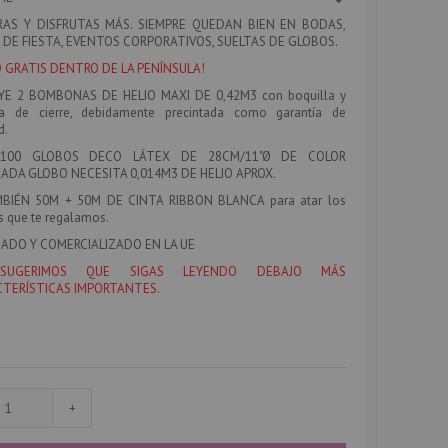
AS Y DISFRUTAS MÁS. SIEMPRE QUEDAN BIEN EN BODAS,
 DE FIESTA, EVENTOS CORPORATIVOS, SUELTAS DE GLOBOS.
O GRATIS DENTRO DE LA PENÍNSULA!
YE 2 BOMBONAS DE HELIO MAXI DE 0,42M3
con boquilla y
la de cierre, debidamente precintada como garantía de
d.
100 GLOBOS DECO LÁTEX DE 28CM/11"Ø DE COLOR
CADA GLOBO NECESITA 0,014M3 DE HELIO APROX.
MBIÉN 50M + 50M DE CINTA RIBBON BLANCA
para atar los
s que te regalamos.
ADO Y COMERCIALIZADO EN LA UE
SUGERIMOS QUE SIGAS LEYENDO DEBAJO MÁS
TERÍSTICAS IMPORTANTES.
+