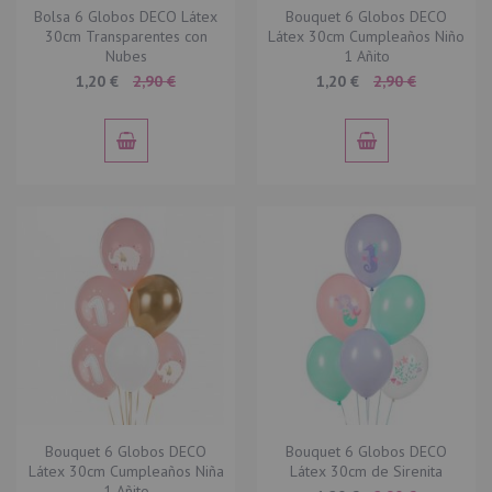
Bolsa 6 Globos DECO Látex
Bouquet 6 Globos DECO
30cm Transparentes con
Látex 30cm Cumpleaños Niño
Nubes
1 Añito
Special
Special
1,20 €
2,90 €
1,20 €
2,90 €
Price
Price
Bouquet 6 Globos DECO
Bouquet 6 Globos DECO
Látex 30cm Cumpleaños Niña
Látex 30cm de Sirenita
1 Añito