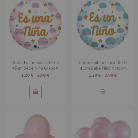
Globo Foil metálico DECO
Globo Foil metálico DECO
45cm Bebé Niña Grabo®
45cm Bebé Niño Grabo®
Special
Special
1,20 €
2,90 €
1,20 €
2,90 €
Price
Price