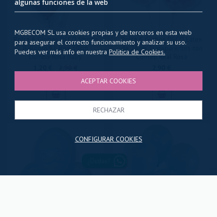
algunas funciones de la web
MGBECOM SL usa cookies propias y de terceros en esta web
Bolsa 6 Globos DECO Strong
Bolsa 6 Globos DECO Látex
para asegurar el correcto funcionamiento y analizar su uso.
Balloons® Látex 30cm
de 28cm Transparentes con
Puedes ver más info en nuestra
Politica de Cookies.
Dumbo Rosa Baby
Confeti Real Rosa
Special
1,20 €
2,90 €
2,90 €
Price
ACEPTAR COOKIES
RECHAZAR
CONFIGURAR COOKIES
¿Dudas?