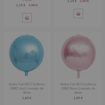
Special
1,20 €
2,90 €
Price
Special
1,20 €
2,90 €
Price
Globo Foil DECO Esférico
Globo Foil DECO Esférico
ORBZ Azul Cromado de
ORBZ Rosa Cromado de
40cm
40cm
1,80 €
1,80 €