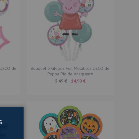
s DECO de
Bouquet 5 Globos Foil Metálicos DECO de
Peppa Pig de Anagram®
Special
5,49 €
14,90 €
Price
s