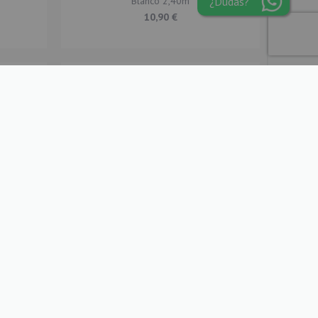
¿Dudas?
Blanco 2,40m
10,90 €
mados de
Bouquet 12 Globos Foil Metálicos y Látex
ns®
Bebé Azul Claro
3,90 €