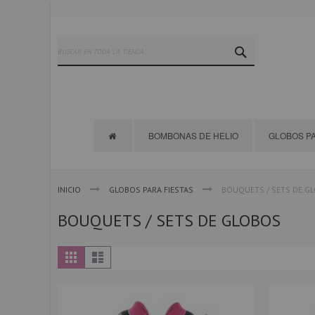
Ir
al
contenido
SEARCH
BOMBONAS DE HELIO
GLOBOS PA
INICIO
GLOBOS PARA FIESTAS
BOUQUETS / SETS DE G
BOUQUETS / SETS DE GLOBOS
Ver
Parrilla
Lista
como