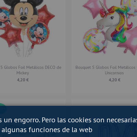
5 Globos Foil Metálicos DECO de
Bouquet 5 Globos Foil Metálico
Mickey
Unicornios
4,20 €
4,20 €
es un engorro. Pero las cookies son necesaria
 algunas funciones de la web