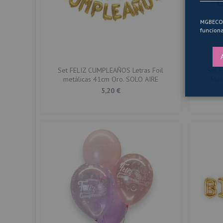
MGBECOM 
funciona
Set FELIZ CUMPLEAÑOS Letras Foil
Set 
metálicas 41cm Oro. SOLO AIRE
Met
5,20 €