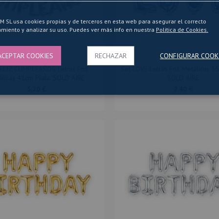
SL usa cookies propias y de terceros en esta web para asegurar el correcto
miento y analizar su uso. Puedes ver más info en nuestra
Politica de Cookies.
ACEPTAR COOKIES
RECHAZAR
CONFIGURAR COOK
FELIZ CUMPLEAÑOS Letras Foil
Set LOVE Letras Foil Metálicas 35
álicas 41cm Plata. SOLO AIRE
SOLO AIRE
5,20 €
2,40 €