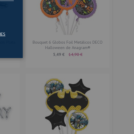
IES
cm Plata.
Bouquet 6 Globos Foil Metálicos DECO
Halloween de Anagram®
Special
5,49 €
14,90 €
Price