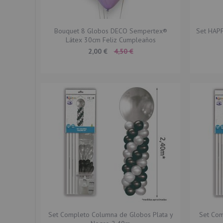
Bouquet 8 Globos DECO Sempertex®
Set HAPP
Látex 30cm Feliz Cumpleaños
Special
2,00 €
4,50 €
Price
Set Completo Columna de Globos Plata y
Set Com