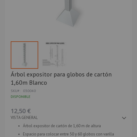
Saltar
Árbol expositor para globos de cartón
al
1,60m Blanco
comienzo
de
SKU
030040
la
DISPONIBLE
galería
de
imágenes
12,50 €
VISTA GENERAL
Árbol expositor de cartón de 1,60 m de altura
Espacio para colocar entre 50 y 60 globos con varilla