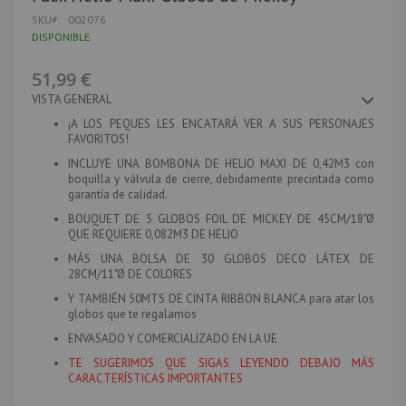
al
SKU
002076
comienzo
de
DISPONIBLE
la
galería
51,99 €
de
imágenes
VISTA GENERAL
¡A LOS PEQUES LES ENCATARÁ VER A SUS PERSONAJES
FAVORITOS!
INCLUYE UNA BOMBONA DE HELIO MAXI DE 0,42M3
con
boquilla y válvula de cierre, debidamente precintada como
garantía de calidad.
BOUQUET DE 5 GLOBOS FOIL DE MICKEY DE 45CM/18"Ø
QUE REQUIERE 0,082M3 DE HELIO
MÁS UNA BOLSA DE 30 GLOBOS DECO LÁTEX DE
28CM/11"Ø DE COLORES
Y TAMBIÉN 50MTS DE CINTA RIBBON BLANCA
para atar los
globos que te regalamos
ENVASADO Y COMERCIALIZADO EN LA UE
TE SUGERIMOS QUE SIGAS LEYENDO DEBAJO MÁS
CARACTERÍSTICAS IMPORTANTES