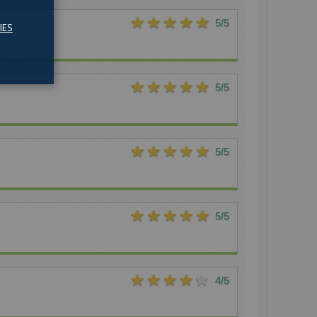
5
/5
IES
5
/5
5
/5
5
/5
4
/5