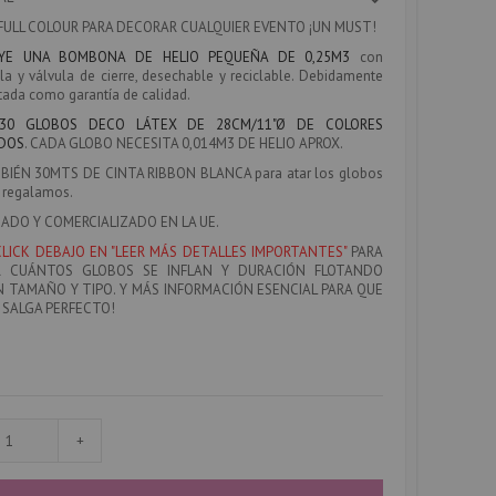
FULL COLOUR PARA DECORAR CUALQUIER EVENTO ¡UN MUST!
UYE UNA BOMBONA DE HELIO PEQUEÑA DE 0,25M3
con
la y válvula de cierre, desechable y reciclable. Debidamente
tada como garantía de calidad.
30 GLOBOS DECO LÁTEX DE 28CM/11"Ø DE COLORES
IDOS
. CADA GLOBO NECESITA 0,014M3 DE HELIO APROX.
BIÉN 30MTS DE CINTA RIBBON BLANCA
para atar los globos
e regalamos.
ADO Y COMERCIALIZADO EN LA UE.
CLICK DEBAJO EN "LEER MÁS DETALLES IMPORTANTES"
PARA
R CUÁNTOS GLOBOS SE INFLAN Y DURACIÓN FLOTANDO
 TAMAÑO Y TIPO. Y MÁS INFORMACIÓN ESENCIAL PARA QUE
SALGA PERFECTO!
+