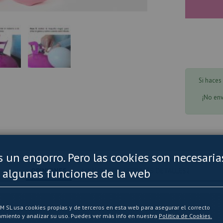
Si haces
¡No en
es un engorro. Pero las cookies son necesaria
 algunas funciones de la web
OPINIONES
AQUÍ PUEDES LEER MÁS DETALLES2
SL usa cookies propias y de terceros en esta web para asegurar el correcto
miento y analizar su uso. Puedes ver más info en nuestra
Politica de Cookies.