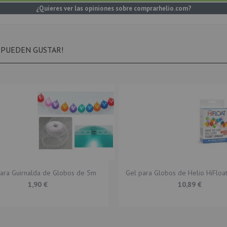
¿Quieres ver las opiniones sobre comprarhelio.com?
 PUEDEN GUSTAR!
para Guirnalda de Globos de 5m
Gel para Globos de Helio HiFlo
 capacidad de inflado según tamaño del globo.
1,90 €
10,89 €