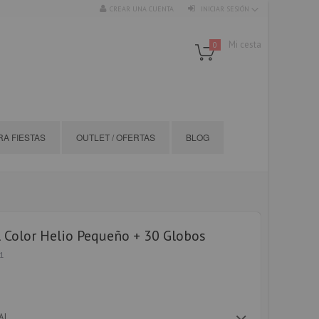
CREAR UNA CUENTA
INICIAR SESIÓN
Mi cesta
0
A FIESTAS
OUTLET / OFERTAS
BLOG
l Color Helio Pequeño + 30 Globos
1
AL