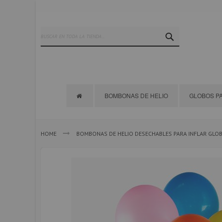
Ir
al
contenido
SEARCH
BOMBONAS DE HELIO
GLOBOS PA
HOME
BOMBONAS DE HELIO DESECHABLES PARA INFLAR GLO
Saltar
al
final
de
la
galería
de
imágenes