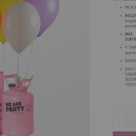
PACK 
INCL
boquil
precin
MÁS 
SURT
Y TAM
que t
ENVAS
¡HAZ 
SABE
SEGÚN
TODO 
-