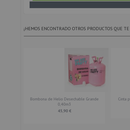
Opinión enviada por
Manuel
el día 24-08-2021
Perfectos
¡HEMOS ENCONTRADO OTROS PRODUCTOS QUE TE
Opinión enviada por
Frederic
el día 03-08-2021
Globos muy bien, pero no traian las luces.
Opinión enviada por
Ignacio
el día 16-06-2021
Lo quw necesitaba
Opinión enviada por
Antonio
el día 04-05-2021
Bombona de Helio Desechable Grande
Cinta 
Sistema de inflado muy práctico, con instrucciones claras e indicando
0,40m3
45,90 €
Opinión enviada por
Antonio
el día 20-04-2021
En perfecto estado