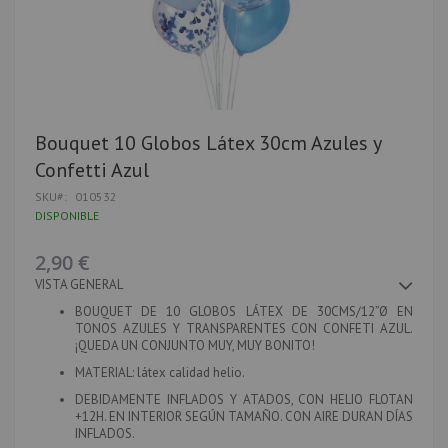
Saltar
Bouquet 10 Globos Látex 30cm Azules y
al
Confetti Azul
comienzo
de
SKU
010532
la
DISPONIBLE
galería
de
imágenes
2,90 €
VISTA GENERAL
BOUQUET DE 10 GLOBOS LÁTEX DE 30CMS/12”Ø EN
TONOS AZULES Y TRANSPARENTES CON CONFETI AZUL.
¡QUEDA UN CONJUNTO MUY, MUY BONITO!
MATERIAL:
látex calidad helio.
DEBIDAMENTE INFLADOS Y ATADOS, CON HELIO FLOTAN
+12H. EN INTERIOR SEGÚN TAMAÑO. CON AIRE DURAN DÍAS
INFLADOS.