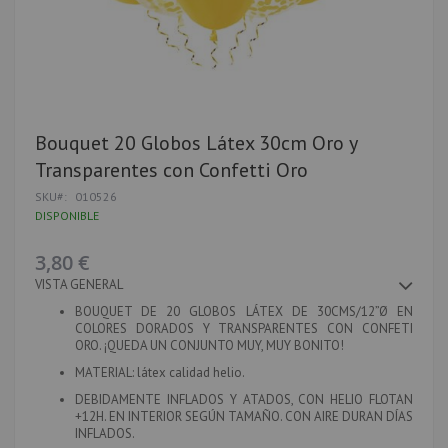
Saltar
Bouquet 20 Globos Látex 30cm Oro y
al
Transparentes con Confetti Oro
comienzo
de
SKU
010526
la
DISPONIBLE
galería
de
imágenes
3,80 €
VISTA GENERAL
BOUQUET DE 20 GLOBOS LÁTEX DE 30CMS/12”Ø EN
COLORES DORADOS Y TRANSPARENTES CON CONFETI
ORO. ¡QUEDA UN CONJUNTO MUY, MUY BONITO!
MATERIAL:
látex calidad helio.
DEBIDAMENTE INFLADOS Y ATADOS, CON HELIO FLOTAN
+12H. EN INTERIOR SEGÚN TAMAÑO. CON AIRE DURAN DÍAS
INFLADOS.