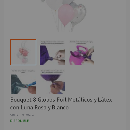
Saltar
Bouquet 8 Globos Foil Metálicos y Látex
al
con Luna Rosa y Blanco
comienzo
de
SKU
050624
la
DISPONIBLE
galería
de