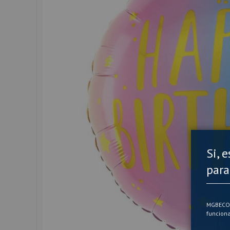
Si, 
para
MGBECOM 
funciona