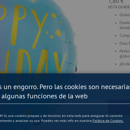
1,80 €
VISTA GENER
Globo
Diseñ
dorad
Compa
Dura
Perfec
globo
¡Un de
es un engorro. Pero las cookies son necesaria
-
 algunas funciones de la web
SL usa cookies propias y de terceros en esta web para asegurar el correcto
miento y analizar su uso. Puedes ver más info en nuestra
Politica de Cookies.