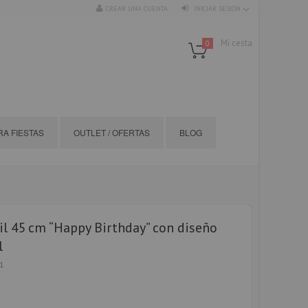
CREAR UNA CUENTA
INICIAR SESIÓN
Mi cesta
0
A FIESTAS
OUTLET / OFERTAS
BLOG
il 45 cm “Happy Birthday” con diseño
l
1