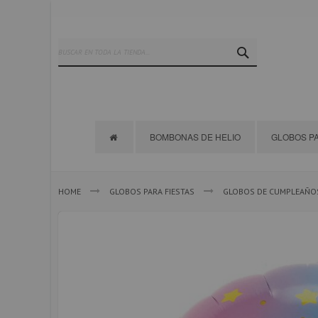
Ir
al
contenido
SEARCH
BOMBONAS DE HELIO
GLOBOS PA
HOME
GLOBOS PARA FIESTAS
GLOBOS DE CUMPLEAÑO
Saltar
al
final
de
la
galería
de
imágenes