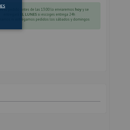
IES
hoy
es tu pedido antes de las 13:00 lo enviaremos
y se
EL LUNES
entregará
si escoges entrega 24h
iamos ni entregamos pedidos los sábados y domingos