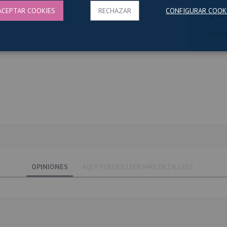
ACEPTAR COOKIES
RECHAZAR
CONFIGURAR COOK
Si hac
No env
OPINIONES
AQUÍ PUEDES LEER MÁS DETALLES2