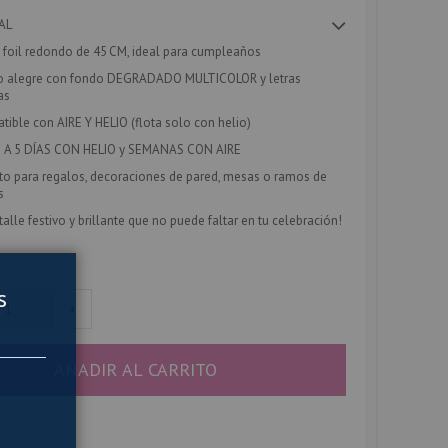
AL
 foil redondo de
45 CM
, ideal para cumpleaños
o alegre con fondo
DEGRADADO MULTICOLOR
y letras
as
tible con
AIRE Y HELIO
(flota solo con helio)
3 A 5 DÍAS CON HELIO
y
SEMANAS CON AIRE
to para regalos, decoraciones de pared, mesas o ramos de
s
talle festivo y brillante que no puede faltar en tu celebración!
s
+
AÑADIR AL CARRITO