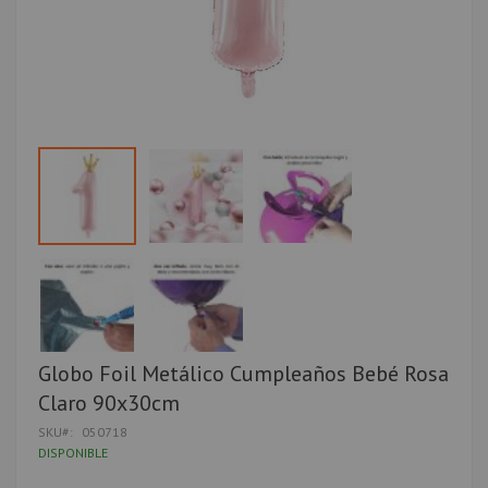
Saltar
Globo Foil Metálico Cumpleaños Bebé Rosa
al
Claro 90x30cm
comienzo
de
SKU
050718
la
DISPONIBLE
galería
de