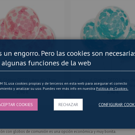
es un engorro. Pero las cookies son necesaria
 algunas funciones de la web
 6 Globos DECO Látex de 28cm
Bolsa 6 Globos DECO Látex d
SL usa cookies propias y de terceros en esta web para asegurar el correcto
parentes con Confeti Real Rosa
Transparentes con Confeti Rea
miento y analizar su uso. Puedes ver más info en nuestra
Politica de Cookies.
2,90 €
2,90 €
ACEPTAR COOKIES
RECHAZAR
CONFIGURAR COOK
ación con globos de comunión es una opción económica y muy bonita.