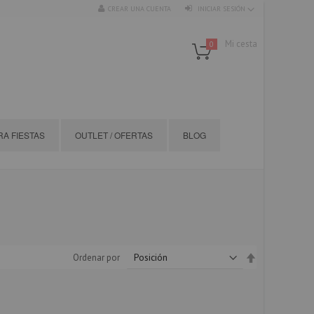
CREAR UNA CUENTA
INICIAR SESIÓN
Mi cesta
0
A FIESTAS
OUTLET / OFERTAS
BLOG
Fijar
Ordenar por
Dirección
Descendente