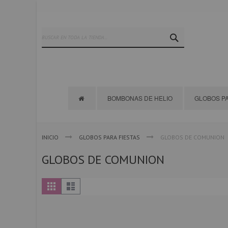
Ir
al
contenido
SEARCH
BOMBONAS DE HELIO
GLOBOS PA
INICIO
GLOBOS PARA FIESTAS
GLOBOS DE COMUNION
GLOBOS DE COMUNION
Ver
Parrilla
Lista
como