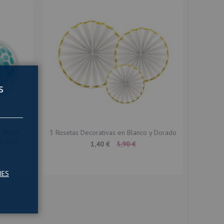
s
e 28cm
3 Rosetas Decorativas en Blanco y Dorado
l Azul
Special
1,40 €
3,90 €
Price
IES