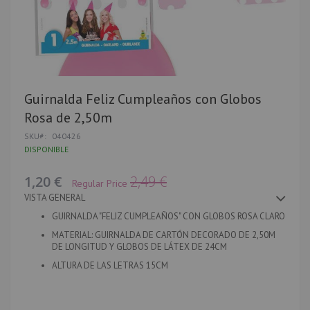
Saltar
Guirnalda Feliz Cumpleaños con Globos
al
Rosa de 2,50m
comienzo
de
SKU
040426
la
DISPONIBLE
galería
de
imágenes
Special
1,20 €
2,49 €
Regular Price
Price
VISTA GENERAL
GUIRNALDA "FELIZ CUMPLEAÑOS" CON GLOBOS ROSA CLARO
MATERIAL: GUIRNALDA DE CARTÓN DECORADO DE 2,50M
DE LONGITUD Y GLOBOS DE LÁTEX
DE 24CM
ALTURA DE LAS LETRAS 15CM