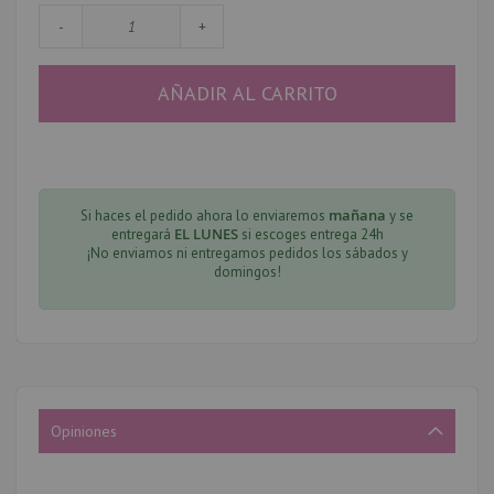
-
+
AÑADIR AL CARRITO
mañana
Si haces el pedido ahora lo enviaremos
y se
EL LUNES
entregará
si escoges entrega 24h
¡No enviamos ni entregamos pedidos los sábados y
domingos!
Opiniones