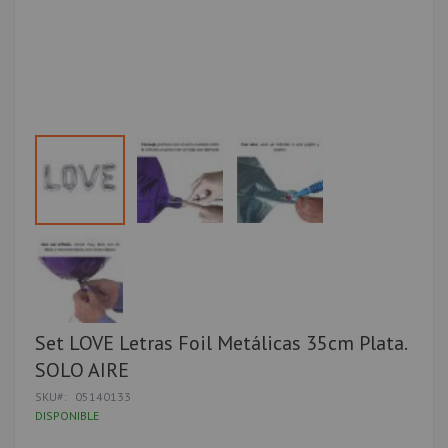
Saltar
Set LOVE Letras Foil Metálicas 35cm Plata.
al
SOLO AIRE
comienzo
de
SKU
05140133
la
DISPONIBLE
galería
de