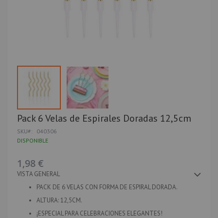
Saltar
Pack 6 Velas de Espirales Doradas 12,5cm
al
SKU
040306
comienzo
de
DISPONIBLE
la
galería
1,98 €
de
imágenes
VISTA GENERAL
PACK DE 6 VELAS CON FORMA DE ESPIRAL DORADA.
ALTURA: 12,5CM.
¡ESPECIAL PARA CELEBRACIONES ELEGANTES!