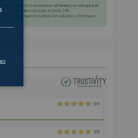
el lunes
el
 el pedido ahora lo enviaremos
y se entregará
s
martes
si escoges el envío 24h
iamos ni entregamos pedidos los sábados y domingos
IES
5
/5
5
/5