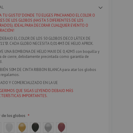
AL
"A TU GUSTO" DONDE TÚ ELIGES PINCHANDO EL COLOR O
ES DE LOS GLOBOS (HASTA 5 DIFERENTES DE LOS
ADOS). IDEAL PARA DECORAR CUALQUIER EVENTO O
RACIÓN!
 DEBAJO EL COLOR DE LOS 50 GLOBOS DECO LÁTEX DE
11"Ø. CADA GLOBO NECESITA 0,014M3 DE HELIO APROX.
YE UNA BOMBONA DE HELIO MAXI DE 0,42M
3 con boquilla y
a de cierre, debidamente precintada como garantía de
d.
BIÉN 50M DE CINTA RIBBON BLANCA
para atar los globos
e regalamos.
ADO Y COMERCIALIZADO EN LA UE
GERIMOS QUE SIGAS LEYENDO DEBAJO MÁS
TERÍSTICAS IMPORTANTES.
r de los globos