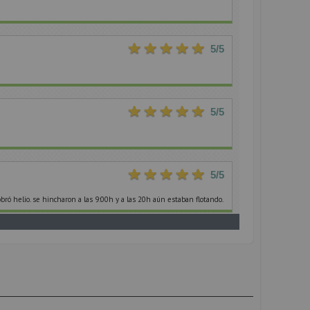
5
/5
5
/5
5
/5
ró helio. se hincharon a las 9:00h y a las 20h aún estaban flotando.
5
/5
3
/5