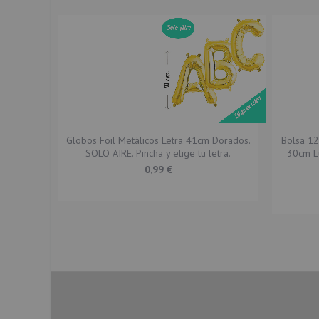
Bien aunque no debería estar ninguno pinchado.
Opinión enviada por
Beto_chamorro@hotmail.com
el dí
22-04-2020
La botella de helio muy bien. Los globos no tanto. A las 24 horas ya h
Opinión enviada por
Vivaveas
el día 21-04-2020
Globos Foil Metálicos Letra 41cm Dorados.
Bolsa 1
SOLO AIRE. Pincha y elige tu letra.
30cm Lu
Un toque perfecto para una fiesta de cumpleaños infantil. Se nos qu
0,99 €
Opinión enviada por
Elena
el día 25-12-2019
Muy contenta con mi compra,el envío súper rápido y todo funciona cor