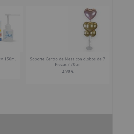
2
/5
5
/5
at® 150ml
Soporte Centro de Mesa con globos de 7
Piezas / 70cm
2,90 €
5
/5