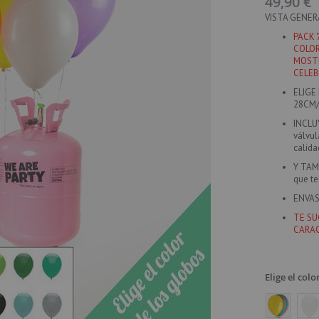
49,90 €
VISTA GENER
PACK 
COLOR
MOSTR
CELEB
ELIGE
28CM/
INCLU
válvul
calida
Y TAM
que t
ENVAS
TE SU
CARAC
Elige el colo