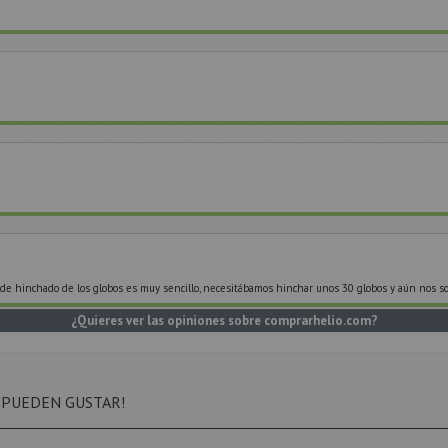
de hinchado de los globos es muy sencillo, necesitábamos hinchar unos 30 globos y aún nos sob
¿Quieres ver las opiniones sobre comprarhelio.com?
 PUEDEN GUSTAR!