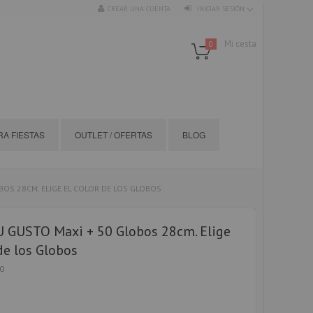
CREAR UNA CUENTA
INICIAR SESIÓN
Mi cesta
0
A FIESTAS
OUTLET / OFERTAS
BLOG
BOS 28CM. ELIGE EL COLOR DE LOS GLOBOS
U GUSTO Maxi + 50 Globos 28cm. Elige
 de los Globos
0