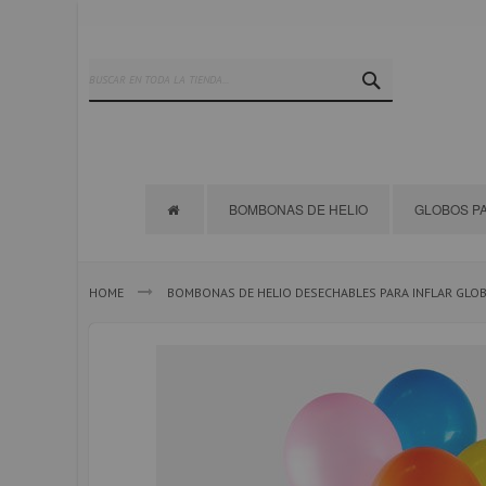
Ir
al
contenido
SEARCH
BOMBONAS DE HELIO
GLOBOS PA
HOME
BOMBONAS DE HELIO DESECHABLES PARA INFLAR GLO
Saltar
al
final
de
la
galería
de
imágenes