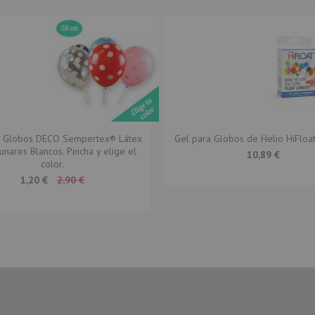
a
abían perdido el helio y estaban en el suelo.
2 Globos DECO Sempertex® Látex
Gel para Globos de Helio HiFlo
nares Blancos. Pincha y elige el
10,89 €
edó un poco corto, yo compraría mínimo la bombona para 50
color.
Special
1,20 €
2,90 €
Price
rectamente. Volvería a repetir sin duda.