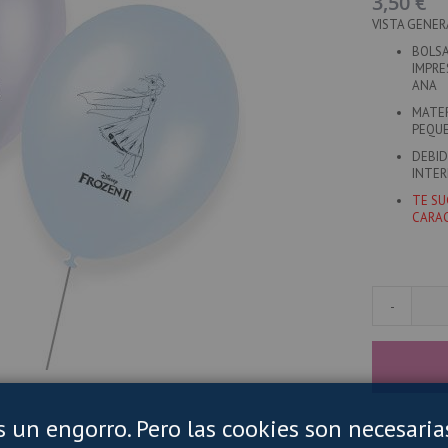
3,50 €
VISTA GENER
BOLSA
IMPRE
ANA
MATER
PEQUE
DEBID
INTER
TE SU
CARAC
-
es un engorro. Pero las cookies son necesaria