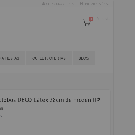
CREAR UNA CUENTA
INICIAR SESIÓN
Mi cesta
0
A FIESTAS
OUTLET / OFERTAS
BLOG
Globos DECO Látex 28cm de Frozen II®
na
3