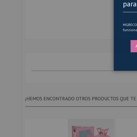
de
para
la
galería
de
imágenes
MGBECOM 
funciona
¡HEMOS ENCONTRADO OTROS PRODUCTOS QUE TE