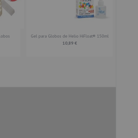
lobos
Gel para Globos de Helio HiFloat® 150ml
Cinta 
2
10,89 €