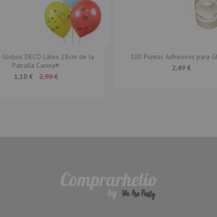
6 Globos DECO Látex 28cm de la
100 Puntos Adhesivos para G
Patrulla Canina®
2,49 €
Special
1,10 €
2,90 €
Price