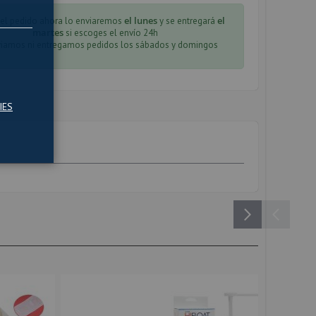
el lunes
el
 el pedido ahora lo enviaremos
y se entregará
martes
si escoges el envío 24h
iamos ni entregamos pedidos los sábados y domingos
IES