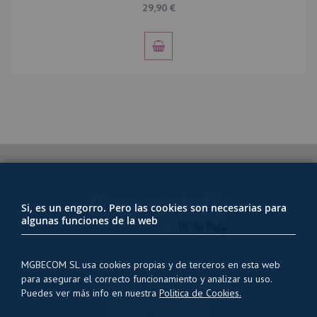
5
/5
29,90 €
ECONOMICO...Y LOS GLOBOS DE EXCELENTE CALIDAD.
Opinión enviada por
Alejandro
el día 12-03-
2018
5
/5
Buen producto. Facil de utilizar.
Opinión enviada por
Lourdes
el día 03-03-2018
5
/5
Todo super perfecto!
Si, es un engorro. Pero las cookies son necesarias para
algunas funciones de la web
Opinión enviada por
Rosa
el día 04-01-2018
4
/5
MGBECOM SL usa cookies propias y de terceros en esta web
para asegurar el correcto funcionamiento y analizar su uso.
Los globos se mantienen 4/5 horas en alto.
PRIVACIDAD Y USO DE COOKIES
Puedes ver más info en nuestra
Politica de Cookies.
ENVÍOS Y TRANSPORTE