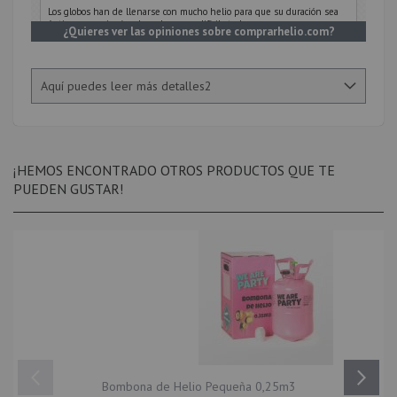
Los globos han de llenarse con mucho helio para que su duración sea
óptima pero si así se hace luego es difícil atarlos.
¿Quieres ver las opiniones sobre comprarhelio.com?
Opinión enviada por
Angel
el día 13-05-2018
Aquí puedes leer más detalles2
5
/5
Muy bien
¡HEMOS ENCONTRADO OTROS PRODUCTOS QUE TE
Opinión enviada por
Marcos
el día 20-04-2018
PUEDEN GUSTAR!
5
/5
Todo en perfecto estado se ven materiales de calidad y envío muy
rápido. La verdad que muy contento
Opinión enviada por
Laura
el día 02-04-2018
5
/5
Todo perfecto globos de buena calidad
Opinión enviada por
Bombona de Helio Pequeña 0,25m3
Olga
el día 16-03-2018