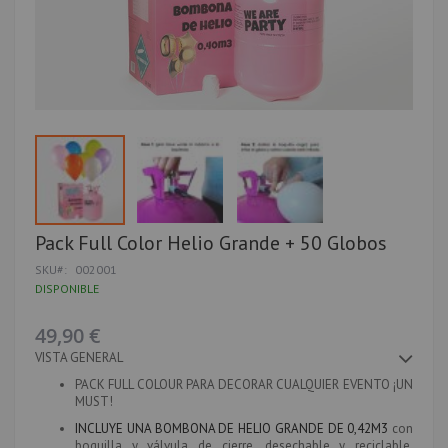
Saltar
Pack Full Color Helio Grande + 50 Globos
al
SKU
002001
comienzo
de
DISPONIBLE
la
galería
49,90 €
de
imágenes
VISTA GENERAL
PACK FULL COLOUR PARA DECORAR CUALQUIER EVENTO ¡UN
MUST!
INCLUYE UNA BOMBONA DE HELIO GRANDE DE 0,42M3
con
boquilla y válvula de cierre, desechable y reciclable.