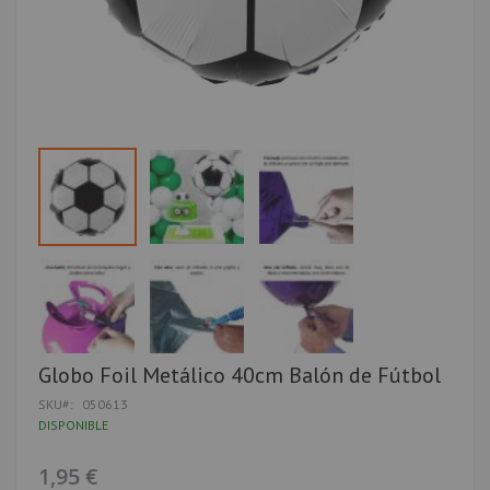
Saltar
Globo Foil Metálico 40cm Balón de Fútbol
al
SKU
050613
comienzo
de
DISPONIBLE
la
galería
1,95 €
de