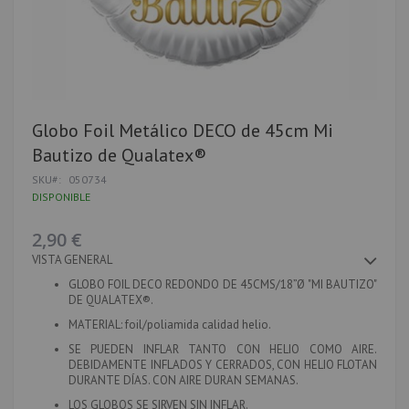
Saltar
Globo Foil Metálico DECO de 45cm Mi
al
Bautizo de Qualatex®
comienzo
de
SKU
050734
la
DISPONIBLE
galería
de
imágenes
2,90 €
VISTA GENERAL
GLOBO FOIL DECO REDONDO DE 45CMS/18”Ø "MI BAUTIZO"
DE QUALATEX®.
MATERIAL
: foil/poliamida calidad helio.
SE PUEDEN INFLAR TANTO CON HELIO COMO AIRE.
DEBIDAMENTE INFLADOS Y CERRADOS, CON HELIO FLOTAN
DURANTE DÍAS. CON AIRE DURAN SEMANAS.
LOS GLOBOS SE SIRVEN SIN INFLAR.