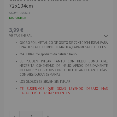
al
72x104cm
comienzo
de
SKU
050611
la
DISPONIBLE
galería
de
imágenes
3,99 €
VISTA GENERAL
GLOBO FOIL METÁLICO DE OSITO DE 72X104CM. IDEAL PARA
UNA FIESTA DE CUMPLE TEMÁTICA, PARA MESA DE DULCES
MATERIAL
: foil/poliamida calidad helio
SE PUEDEN INFLAR TANTO CON HELIO COMO AIRE.
NECESITA 0,042M3/UD DE HELIO APROX. DEBIDAMENTE
INFLADOS Y CERRADOS CON HELIO FLOTAN DURANTE DÍAS.
CON AIRE DURAN SEMANAS.
LOS GLOBOS SE SIRVEN SIN INFLAR
TE SUGERIMOS QUE SIGAS LEYENDO DEBAJO MÁS
CARACTERÍSTICAS IMPORTANTES
-
+