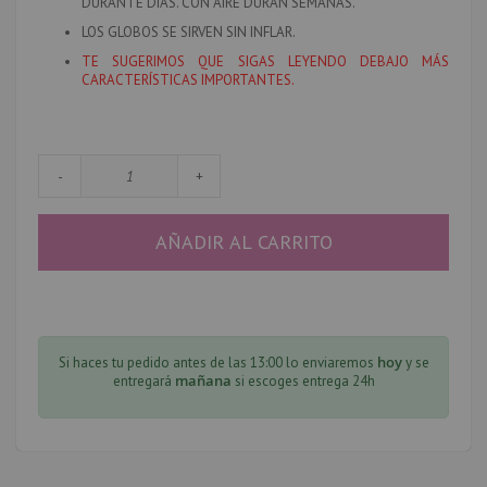
DURANTE DÍAS. CON AIRE DURAN SEMANAS.
LOS GLOBOS SE SIRVEN SIN INFLAR.
TE SUGERIMOS QUE SIGAS LEYENDO DEBAJO MÁS
CARACTERÍSTICAS IMPORTANTES.
-
+
AÑADIR AL CARRITO
hoy
Si haces tu pedido antes de las 13:00 lo enviaremos
y se
mañana
entregará
si escoges entrega 24h