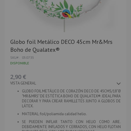
Saltar
Globo foil Metálico DECO 45cm Mr&Mrs
al
Boho de Qualatex®
comienzo
de
SKU
050735
la
DISPONIBLE
galería
de
imágenes
2,90 €
VISTA GENERAL
GLOBO FOIL METÁLICO DE CORAZÓN DECO DE 45CMS/18”Ø
"MR&MRS" DE ESTÉTICA BOHO DE QUALATEX®. IDEAL PARA
DECORAR Y PARA CREAR RAMILLETES JUNTO A GLOBOS DE
LÁTEX.
MATERIAL
: foil/poliamida calidad helio.
SE PUEDEN INFLAR TANTO CON HELIO COMO AIRE.
DEBIDAMENTE INFLADOS Y CERRADOS, CON HELIO FLOTAN