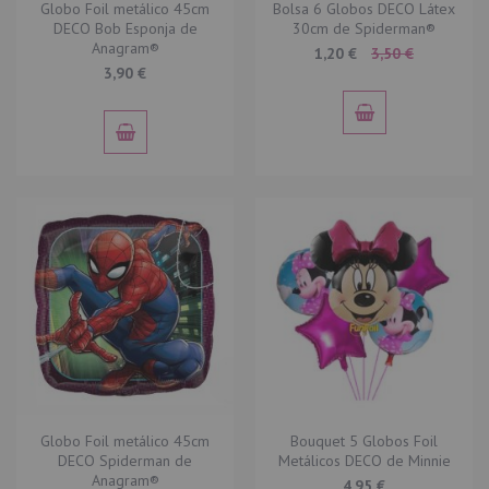
Globo Foil metálico 45cm
Bolsa 6 Globos DECO Látex
DECO Bob Esponja de
30cm de Spiderman®
Anagram®
Special
1,20 €
3,50 €
Price
3,90 €
Globo Foil metálico 45cm
Bouquet 5 Globos Foil
DECO Spiderman de
Metálicos DECO de Minnie
Anagram®
4,95 €