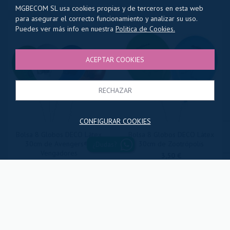
MGBECOM SL usa cookies propias y de terceros en esta web
para asegurar el correcto funcionamiento y analizar su uso.
Puedes ver más info en nuestra
Politica de Cookies.
ACEPTAR COOKIES
RECHAZAR
CONFIGURAR COOKIES
Bolsa 8 Globos DECO Látex
Bolsa 8 Globos DECO Látex
30cm de Avengers® /
30cm de Zootrópolis
¿Dudas?
Vengadores
3,50 €
3,50 €