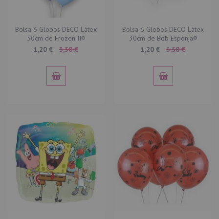
Bolsa 6 Globos DECO Látex
Bolsa 6 Globos DECO Látex
30cm de Frozen II®
30cm de Bob Esponja®
Special
Special
1,20 €
3,50 €
1,20 €
3,50 €
Price
Price