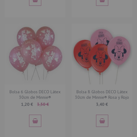
Bolsa 6 Globos DECO Látex
Bolsa 8 Globos DECO Látex
30cm de Minnie®
30cm de Minnie® Rosa y Rojo
Special
1,20 €
3,50 €
3,40 €
Price