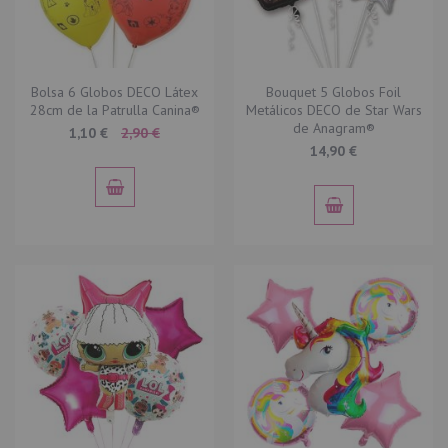
Bolsa 6 Globos DECO Látex
Bouquet 5 Globos Foil
28cm de la Patrulla Canina®
Metálicos DECO de Star Wars
de Anagram®
Special
1,10 €
2,90 €
Price
14,90 €