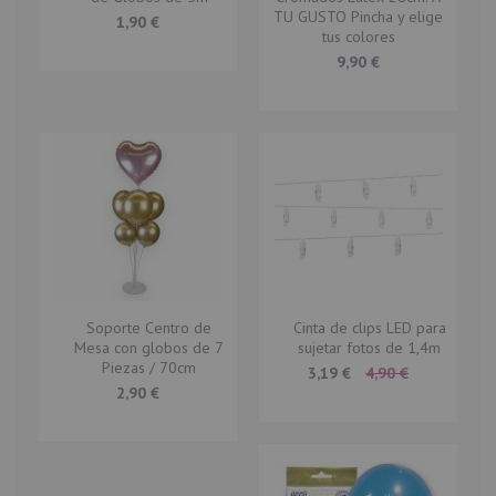
TU GUSTO Pincha y elige
1,90 €
tus colores
9,90 €
Soporte Centro de
Cinta de clips LED para
Mesa con globos de 7
sujetar fotos de 1,4m
Piezas / 70cm
Special
3,19 €
4,90 €
Price
2,90 €