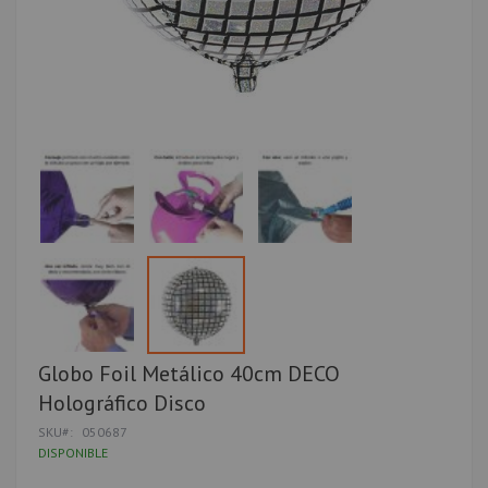
Saltar
Globo Foil Metálico 40cm DECO
al
Holográfico Disco
comienzo
de
SKU
050687
la
DISPONIBLE
galería
de